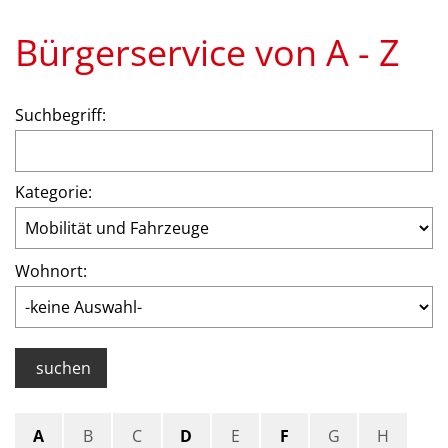
Bürgerservice von A - Z
Suchbegriff:
Kategorie:
Wohnort:
suchen
A
B
C
D
E
F
G
H