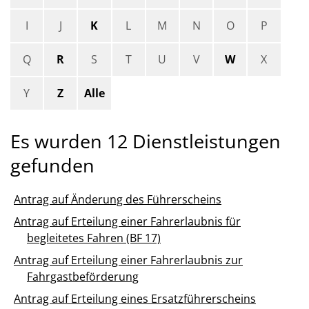
I
J
K
L
M
N
O
P
Q
R
S
T
U
V
W
X
Y
Z
Alle
Es wurden 12 Dienstleistungen
gefunden
Antrag auf Änderung des Führerscheins
Antrag auf Erteilung einer Fahrerlaubnis für
begleitetes Fahren (BF 17)
Antrag auf Erteilung einer Fahrerlaubnis zur
Fahrgastbeförderung
Antrag auf Erteilung eines Ersatzführerscheins