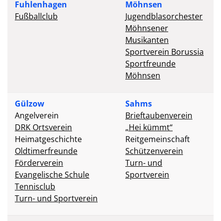
Fuhlenhagen
Möhnsen
Fußballclub
Jugendblasorchester
Möhnsener
Musikanten
Sportverein Borussia
Sportfreunde
Möhnsen
Gülzow
Sahms
Angelverein
Brieftaubenverein
DRK Ortsverein
„Hei kümmt“
Heimatgeschichte
Reitgemeinschaft
Oldtimerfreunde
Schützenverein
Förderverein
Turn- und
Evangelische Schule
Sportverein
Tennisclub
Turn- und Sportverein