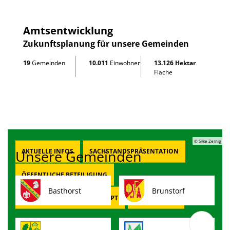
Amtsentwicklung
Zukunftsplanung für unsere Gemeinden
19
Gemeinden
10.011
Einwohner
13.126 Hektar
Fläche
© Silke Zernig
Unsere Gemeinden
AKTUELLE INFOS
SACHSTANDSPRÄSENTATION
ÖFFENTLICHE BETEILIGUNG
Basthorst
Brunstorf
AMTSENTWICKLUNGSKONZEPT
KLIMASCHUTZ