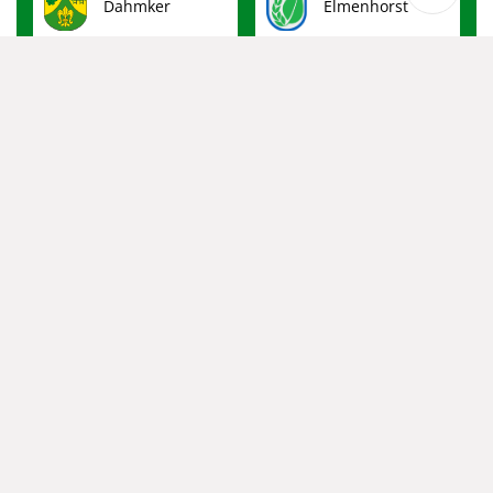
Dahmker
Elmenhorst
Fuhlenhagen
Grabau
Groß Pampau
Grove
Gülzow
Hamfelde
Havekost
Kankelau
Kasseburg
Köthel