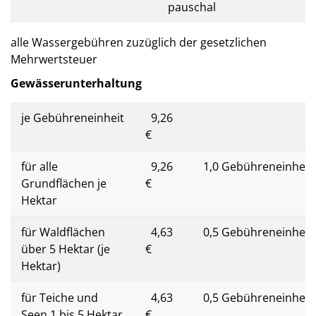
pauschal
alle Wassergebühren zuzüglich der gesetzlichen
Mehrwertsteuer
Gewässerunterhaltung
je Gebühreneinheit
9,26
€
für alle
9,26
1,0 Gebühreneinheit
Grundflächen je
€
Hektar
für Waldflächen
4,63
0,5 Gebühreneinheit
über 5 Hektar (je
€
Hektar)
für Teiche und
4,63
0,5 Gebühreneinheit
Seen 1 bis 5 Hektar
€